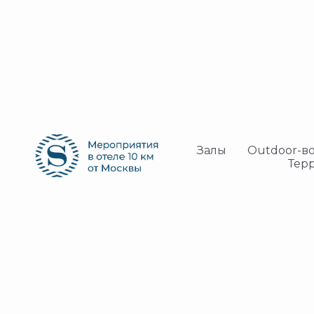
Корпорат
Залы
Outdoor-в
Тер
мероприя
и отдых
Любой формат:
Частные и корпоративные соб