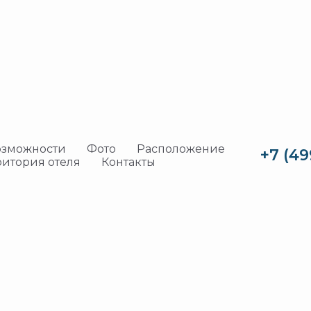
ивные
озможности
Фото
Расположение
+7 (49
ритория отеля
Контакты
тия
ытия, деловые